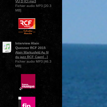
VU D ICI.mp3
Fichier audio MP3 [20.3
MB]
Interview Alain
Quesner RCF 2015
Alain Markusfeld Au fil
du jazz RCF Caen[...]
Fichier audio MP3 [46.3
MB]