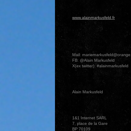
www.alainmarkusfeld.fr
Mail: mariemarkusfeld@orange.
FB: @Alain Markusfeld
X(ex twitter): #alainmarkusfeld
Alain Markusfeld
1&1 Internet SARL
7, place de la Gare
BP 70109