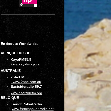
En écoute Worldwide:
AFRIQUE DU SUD
KayaFM95.9
www.kayafm.cp.za
AUSTRALIE
2nbcFM
www.2nbc.com.au
Eastsideradio
89.7
www.eastsidefm.org
BELGIQUE
FrenchPokerRadio
www.frenchpoker radio.net