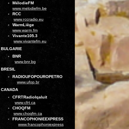
MélodieFM
www.melodiefm.be
RCC
www.rccradio.eu
WarmLiège
www.warm.fm
Vivante105.3
www.vivantefm.eu
BULGARIE
BNR
www.bnr.bg
BRESIL
RADIOUFOPOUROPETRO
www.ufop.br
CANADA
CFRTRadioIqaluit
www.cfrt.ca
CHOQFM
www.choqfm.ca
FRANCOPHONIEEXPRESS
www.francophoniexpress